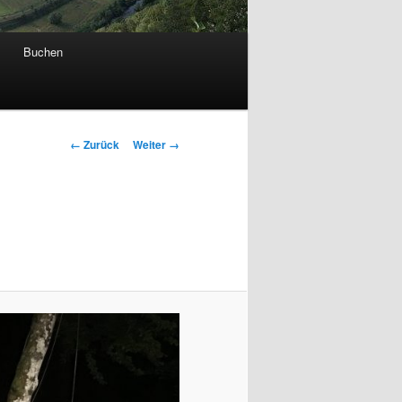
Buchen
Bilder-
← Zurück
Weiter →
Navigation