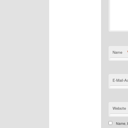
Name
E-Mail-A
Website
Name, E