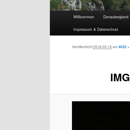
Hauptmenü
Willkommen
Donaubergland
Impressum & Datenschutz
Veröffentlicht
2018-05-16
am
4032 ×
IMG